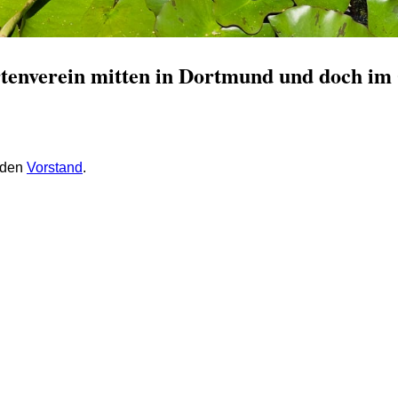
enverein mitten in Dortmund und doc
h im
n den
Vorstand
.