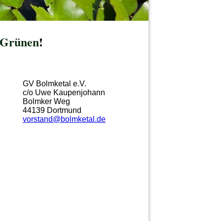
Grünen
!
GV Bolmketal e.V.
c/o Uwe Kaupenjohann
Bolmker Weg
44139 Dortmund
vorstand@bolmketal.de