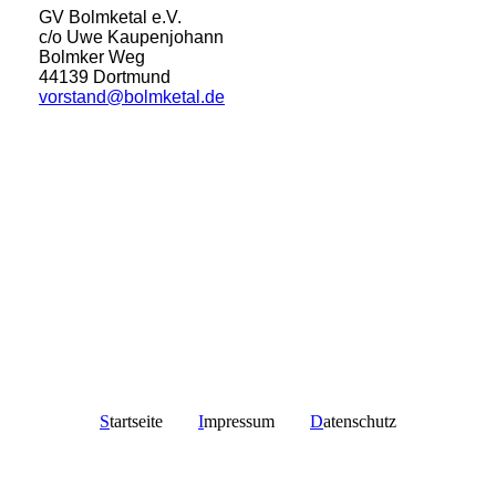
GV Bolmketal e.V.
c/o Uwe Kaupenjohann
Bolmker Weg
44139 Dortmund
vorstand@bolmketal.de
S
tartseite
I
mpressum
D
atenschutz