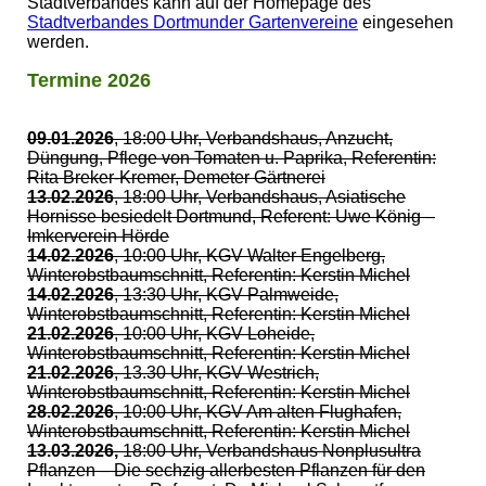
Stadtverbandes kann auf der Homepage des
Stadtverbandes Dortmunder Gartenvereine
eingesehen
werden.
Termine 2026
09.01.2026
, 18:00 Uhr, Verbandshaus, Anzucht,
Düngung, Pflege von Tomaten u. Paprika, Referentin:
Rita Breker-Kremer, Demeter Gärtnerei
13.02.2026
, 18:00 Uhr, Verbandshaus, Asiatische
Hornisse besiedelt Dortmund, Referent: Uwe König –
Imkerverein Hörde
14.02.2026
, 10:00 Uhr, KGV Walter Engelberg,
Winterobstbaumschnitt, Referentin: Kerstin Michel
14.02.2026
, 13:30 Uhr, KGV Palmweide,
Winterobstbaumschnitt, Referentin: Kerstin Michel
21.02.2026
, 10:00 Uhr, KGV Loheide,
Winterobstbaumschnitt, Referentin: Kerstin Michel
21.02.2026
, 13.30 Uhr, KGV Westrich,
Winterobstbaumschnitt, Referentin: Kerstin Michel
28.02.2026
, 10:00 Uhr, KGV Am alten Flughafen,
Winterobstbaumschnitt, Referentin: Kerstin Michel
13.03.2026,
18:00 Uhr, Verbandshaus Nonplusultra
Pflanzen – Die sechzig allerbesten Pflanzen für den