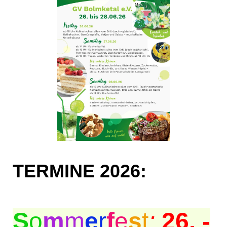
TERMINE 2026:
S
o
m
m
e
r
f
e
s
t
:
26. -