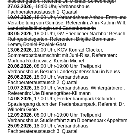
Insektengarten, Referent: Dr. Michael Schwertfeger
27.03.2026,
18:00 Uhr, Verbandshaus
Fachberateraustausch 1. Quartal
10.04.2026
, 18:00 Uhr, Verbandshaus Anbau, Ernte und
Verarbeitung von Gemüse, Referentin: Ann-Kathrin Will,
Landschaftsökologin und Gartenberaterin
08.05.2026
, 18:00 Uhr, GV Friedlicher Nachbar Besuch
Ruhrgebietsgarten, Referenten: Brigitte Bornmann-
Lemm, Daniel Pawlak-Gast
13.06.2026
, 10:00 Uhr, KGV Konrad Glocker,
Sommerobstbaumschnitt mit Juni-Riss, Referenten:
Marlena Rodziewicz, Kerstin Michel
20.06.2026
, 08:00 Uhr-19:00 Uhr, Treffpunkt
Verbandshaus Besuch Landesgartenschau in Neuss
26.06.2026
, 18:00 Uhr, Verbandshaus
Fachberateraustausch 2. Quartal
10.07.2026,
18:00 Uhr, Verbandshaus, Wintergärtnerei,
Referentin: Ute Bienengräber-Killmann
14.08.2026
, 17:00 Uhr, Fredenbaumpark Geführter
Spaziergang durch den Fredenbaumpark, Referent: Dr.
Wilhelm Grote
12.09.2026
, 08:00 Uhr-19:00 Uhr, Treffpunkt
Verbandshaus Studienfahrt zum Bloemenpark Appeltern
25.09.2026
, 18:00 Uhr, Verbandshaus
Fachberateraustausch 3. Quartal